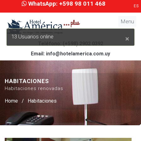
WhatsApp: +598 98 011 468
ES
Menu
Cl
×
13 Usuarios online
Teléfono: (+598) 2902 0392
Email: info@hotelamerica.com.uy
HABITACIONES
Habitaciones renovadas
Home
/
Habitaciones